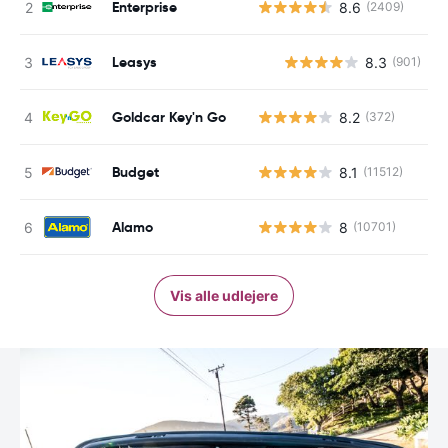
Enterprise
8.6
(2409)
Leasys
8.3
(901)
Goldcar Key'n Go
8.2
(372)
Budget
8.1
(11512)
Alamo
8
(10701)
Vis alle udlejere