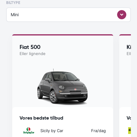
BILTYPE
Mini
Fiat 500
Kia
Eller lignende
Eller
Vores bedste tilbud
Vore
Sicily by Car
Fra
/dag