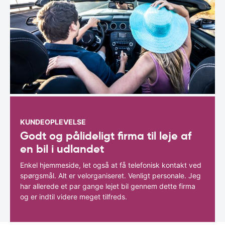
KUNDEOPLEVELSE
Godt og pålideligt firma til leje af
en bil i udlandet
Enkel hjemmeside, let også at få telefonisk kontakt ved
spørgsmål. Alt er velorganiseret. Venligt personale. Jeg
har allerede et par gange lejet bil gennem dette firma
og er indtil videre meget tilfreds.