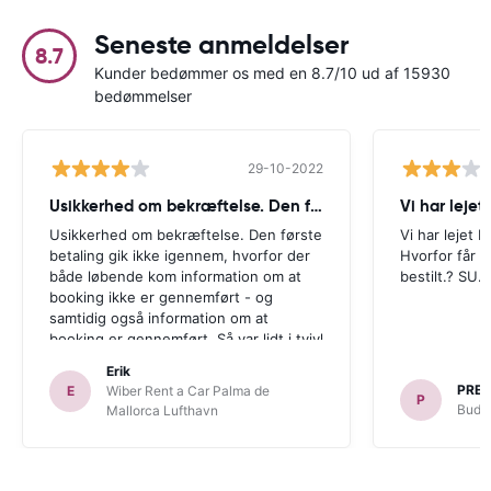
Seneste anmeldelser
8.7
Kunder bedømmer os med en 8.7/10 ud af 15930
bedømmelser
29-10-2022
Usikkerhed om bekræftelse. Den første
Vi har lejet 
Usikkerhed om bekræftelse. Den første
Vi har lejet b
betaling gik ikke igennem, hvorfor der
Hvorfor får vi
både løbende kom information om at
bestilt.? SU.
booking ikke er gennemført - og
samtidig også information om at
booking er gennemført. Så var lidt i tvivl
om der faktisk var en bil til mig ved
Erik
ankomst. Men det var der.
PRE
E
Wiber Rent a Car Palma de
P
Budge
Mallorca Lufthavn