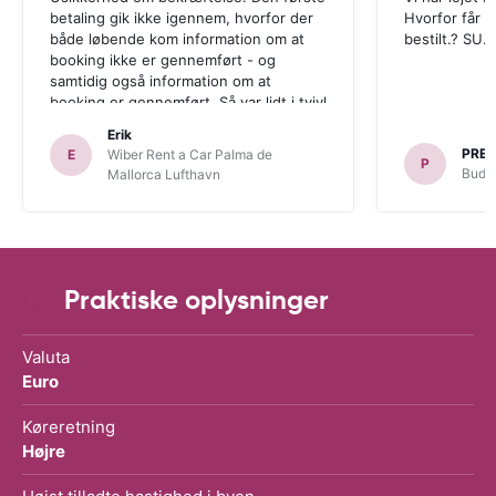
betaling gik ikke igennem, hvorfor der
Hvorfor får vi
både løbende kom information om at
bestilt.? SU.
booking ikke er gennemført - og
samtidig også information om at
booking er gennemført. Så var lidt i tvivl
om der faktisk var en bil til mig ved
Erik
ankomst. Men det var der.
PRE
E
Wiber Rent a Car Palma de
P
Budge
Mallorca Lufthavn
Praktiske oplysninger
Valuta
Euro
Køreretning
Højre