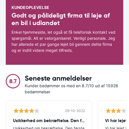
KUNDEOPLEVELSE
Godt og pålideligt firma til leje af
en bil i udlandet
Enkel hjemmeside, let også at få telefonisk kontakt ved
spørgsmål. Alt er velorganiseret. Venligt personale. Jeg
har allerede et par gange lejet bil gennem dette firma
og er indtil videre meget tilfreds.
Seneste anmeldelser
8.7
Kunder bedømmer os med en 8.7/10 ud af 15928
bedømmelser
29-10-2022
Usikkerhed om bekræftelse. Den første
Vi har lejet 
Usikkerhed om bekræftelse. Den første
Vi har lejet b