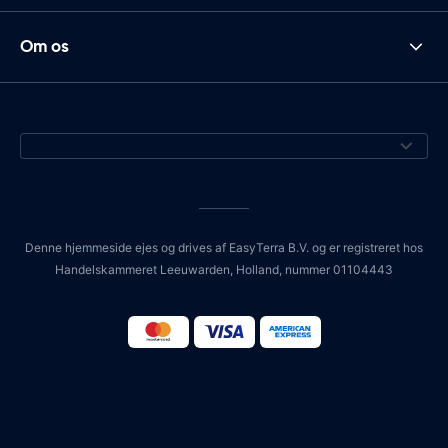
Om os
Denne hjemmeside ejes og drives af EasyTerra B.V. og er registreret hos
Handelskammeret Leeuwarden, Holland, nummer 01104443