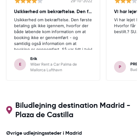
29-10-2022
Usikkerhed om bekræftelse. Den første
Vi har lejet 
Usikkerhed om bekræftelse. Den første
Vi har lejet b
betaling gik ikke igennem, hvorfor der
Hvorfor får vi
både løbende kom information om at
bestilt.? SU.
booking ikke er gennemført - og
samtidig også information om at
booking er gennemført. Så var lidt i tvivl
om der faktisk var en bil til mig ved
Erik
ankomst. Men det var der.
PRE
E
Wiber Rent a Car Palma de
P
Budge
Mallorca Lufthavn
Biludlejning destination Madrid -
Plaza de Castilla
Øvrige udlejningssteder i Madrid