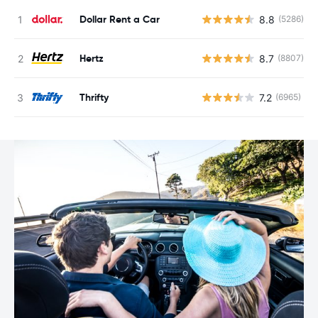
Dollar Rent a Car
8.8
(5286)
Hertz
8.7
(8807)
Thrifty
7.2
(6965)