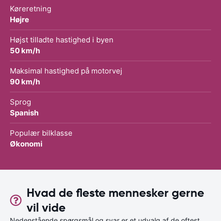
Køreretning
Højre
Højst tilladte hastighed i byen
50 km/h
Maksimal hastighed på motorvej
90 km/h
Sprog
Spanish
Populær bilklasse
Økonomi
Hvad de fleste mennesker gerne
vil vide
Nedenstående spørgsmål og svar er et udvalg af de oftest