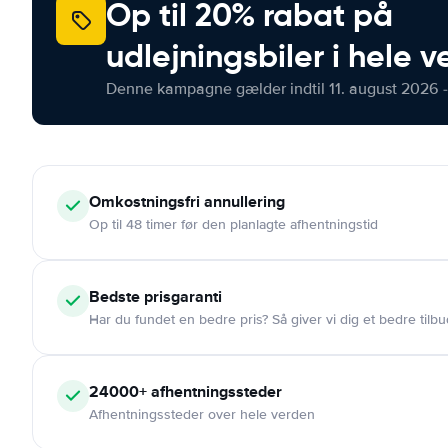
Op til 20% rabat på
udlejningsbiler i hele 
Denne kampagne gælder indtil 11. august 2026 -
Omkostningsfri
annullering
Op til 48 timer før den planlagte afhentningstid
Bedste prisgaranti
Har du fundet en bedre pris? Så giver vi dig et bedre tilbu
24000+
afhentningssteder
Afhentningssteder over hele verden