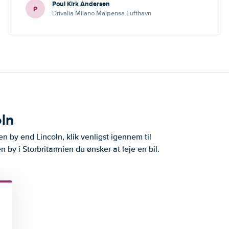
Poul Kirk Andersen
P
Drivalia Milano Malpensa Lufthavn
oln
en by end Lincoln, klik venligst igennem til
n by i Storbritannien du ønsker at leje en bil.