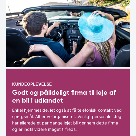
KUNDEOPLEVELSE
Godt og pålideligt firma til leje af
en bil i udlandet
Enkel hjemmeside, let også at få telefonisk kontakt ved
spørgsmål. Alt er velorganiseret. Venligt personale. Jeg
har allerede et par gange lejet bil gennem dette firma
og er indtil videre meget tilfreds.