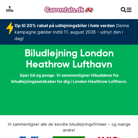
Op til 20% rabat på udlejningsbiler i hele verden
Denne
kampagne gælder indtil 11. august 2026 - udnyt den i
dag!
Biludlejning London
Heathrow Lufthavn
Spar tid og penge. Vi sammenligner tilbuddene fra
biludlejningsselskaber for dig i London Heathrow Lufthavn.
Vi sammenligner alle de kendte biludlejningsfirmaer – og mange
andre!