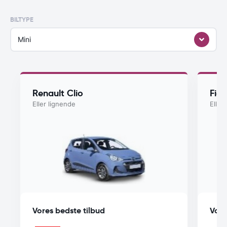
BILTYPE
Mini
Renault Clio
Fiat
Eller lignende
Eller
Vores bedste tilbud
Vore