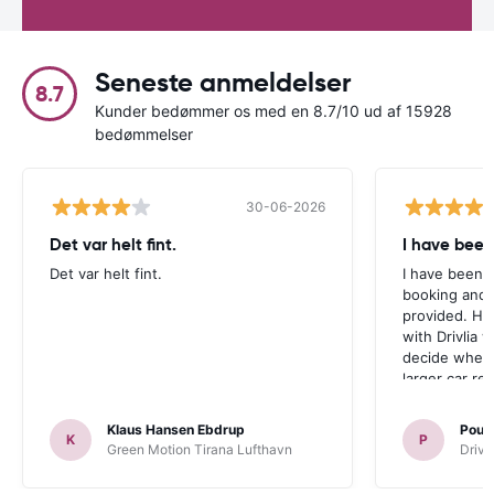
Seneste anmeldelser
8.7
Kunder bedømmer os med en 8.7/10 ud af 15928
bedømmelser
30-06-2026
Det var helt fint.
I have been
Det var helt fint.
I have been v
booking and 
provided. Ho
with Drivlia 
decide wheth
larger car re
Klaus Hansen Ebdrup
Poul 
K
P
Green Motion Tirana Lufthavn
Driva