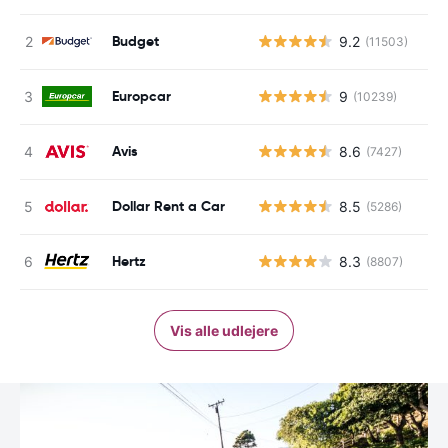
Budget
9.2
(11503)
Europcar
9
(10239)
Avis
8.6
(7427)
Dollar Rent a Car
8.5
(5286)
Hertz
8.3
(8807)
Vis alle udlejere