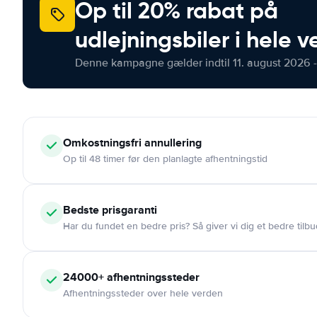
Op til 20% rabat på
udlejningsbiler i hele 
Denne kampagne gælder indtil 11. august 2026 -
Omkostningsfri
annullering
Op til 48 timer før den planlagte afhentningstid
Bedste prisgaranti
Har du fundet en bedre pris? Så giver vi dig et bedre tilbu
24000+
afhentningssteder
Afhentningssteder over hele verden