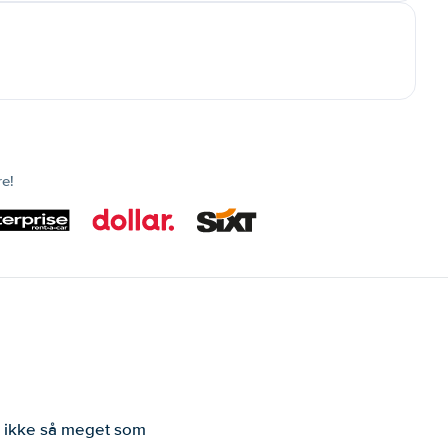
re!
er ikke så meget som