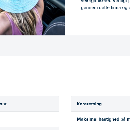
velorganiseret. Venligt 
gennem dette firma og er
Køreretning
rand
Maksimal hastighed på m