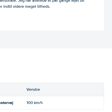
personale. Jeg har allerede et par gange lejet bil
 indtil videre meget tilfreds.
Venstre
otorvej
100 km/h