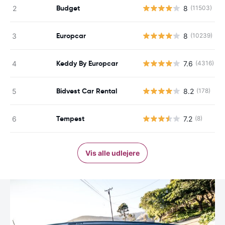
Budget
8
(11503)
Europcar
8
(10239)
Keddy By Europcar
7.6
(4316)
Bidvest Car Rental
8.2
(178)
Tempest
7.2
(8)
Vis alle udlejere