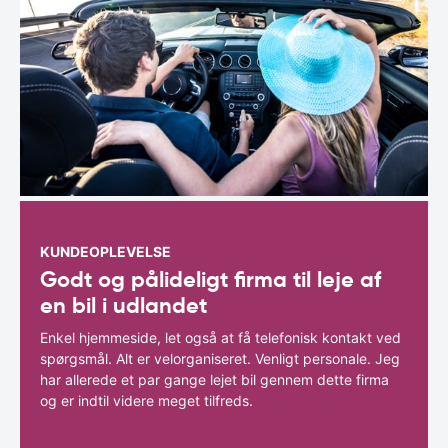
KUNDEOPLEVELSE
Godt og pålideligt firma til leje af
en bil i udlandet
Enkel hjemmeside, let også at få telefonisk kontakt ved
spørgsmål. Alt er velorganiseret. Venligt personale. Jeg
har allerede et par gange lejet bil gennem dette firma
og er indtil videre meget tilfreds.