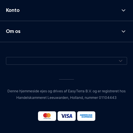
Konto
Om os
Denne hjemmeside ejes og drives af EasyTerra B.V. og er registreret hos
Handelskammeret Leeuwarden, Holland, nummer 01104443