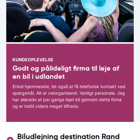
KUNDEOPLEVELSE
Godt og pålideligt firma til leje af
en bil i udlandet
Enkel hjemmeside, let også at få telefonisk kontakt ved
spørgsmål. Alt er velorganiseret. Venligt personale. Jeg
har allerede et par gange lejet bil gennem dette firma
og er indtil videre meget tilfreds.
Biludlejning destination Rand