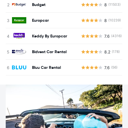
Budget
8
(11503)
Europcar
8
(10239)
Keddy By Europcar
7.6
(4316)
Bidvest Car Rental
8.2
(178)
Bluu Car Rental
7.6
(56)