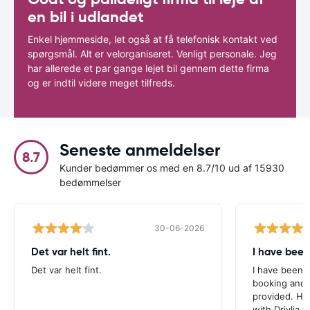
en bil i udlandet
Enkel hjemmeside, let også at få telefonisk kontakt ved
spørgsmål. Alt er velorganiseret. Venligt personale. Jeg
har allerede et par gange lejet bil gennem dette firma
og er indtil videre meget tilfreds.
Seneste anmeldelser
8.7
Kunder bedømmer os med en 8.7/10 ud af 15930
bedømmelser
30-06-2026
Det var helt fint.
I have been
Det var helt fint.
I have been v
booking and 
provided. Ho
with Drivlia 