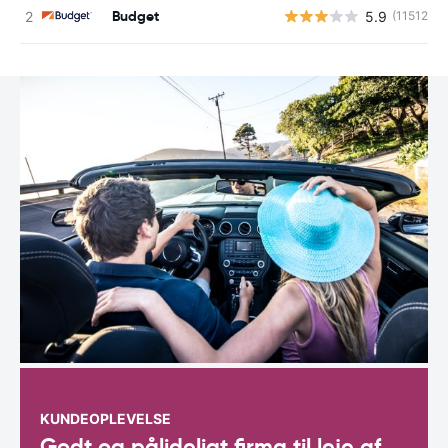
Budget
5.9
(11512)
KUNDEOPLEVELSE
Godt og pålideligt firma til leje af