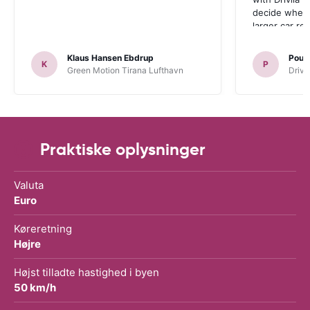
decide wheth
larger car re
Klaus Hansen Ebdrup
Poul 
K
P
Green Motion Tirana Lufthavn
Driva
Praktiske oplysninger
Valuta
Euro
Køreretning
Højre
Højst tilladte hastighed i byen
50 km/h