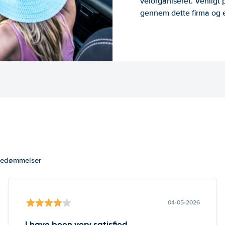
velorganiseret. Venligt 
gennem dette firma og er
 bedømmelser
04-05-2026
I have been very satisfied