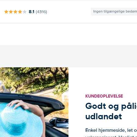
8.1
(4316)
Ingen tilgængelige bedø
KUNDEOPLEVELSE
Godt og pålide
udlandet
Enkel hjemmeside, let og