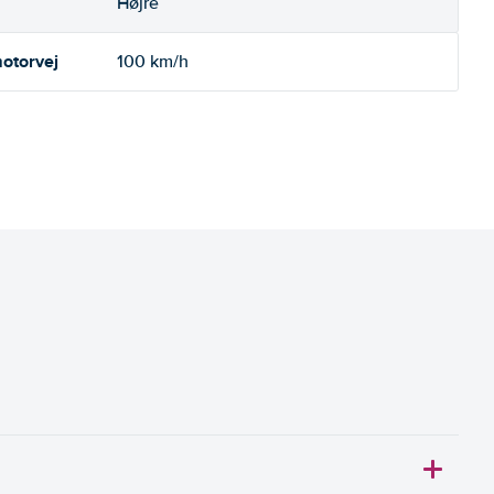
Højre
otorvej
100 km/h