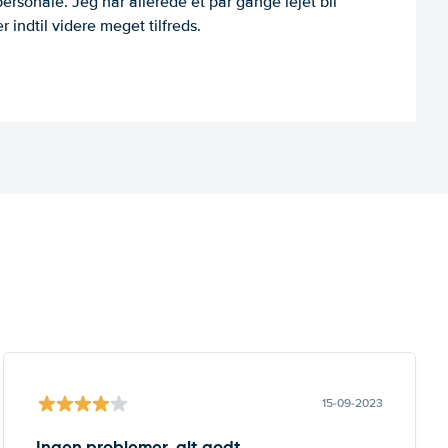
personale. Jeg har allerede et par gange lejet bil
 indtil videre meget tilfreds.
15-09-2023
Ingen problemer, alt godt..