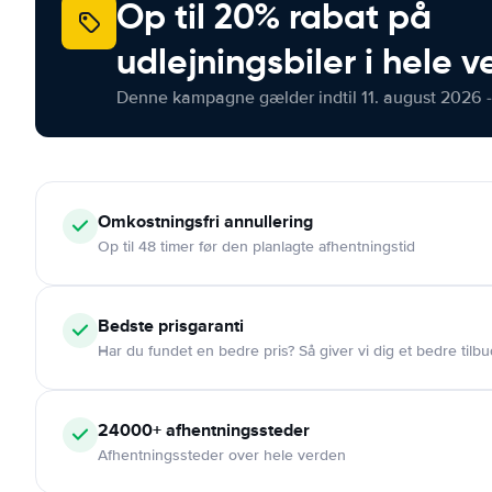
Op til 20% rabat på
udlejningsbiler i hele 
Denne kampagne gælder indtil 11. august 2026 -
Omkostningsfri
annullering
Op til 48 timer før den planlagte afhentningstid
Bedste prisgaranti
Har du fundet en bedre pris? Så giver vi dig et bedre tilbu
24000+
afhentningssteder
Afhentningssteder over hele verden