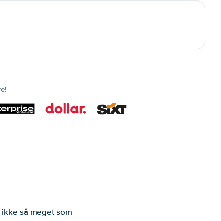
re!
er ikke så meget som