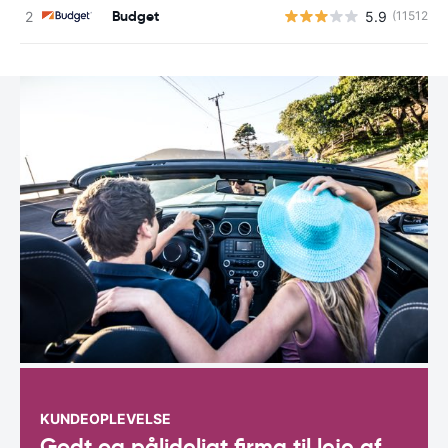
Budget
5.9
(11512)
KUNDEOPLEVELSE
Godt og pålideligt firma til leje af