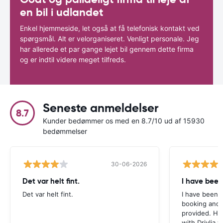
en bil i udlandet
Enkel hjemmeside, let også at få telefonisk kontakt ved
spørgsmål. Alt er velorganiseret. Venligt personale. Jeg
har allerede et par gange lejet bil gennem dette firma
og er indtil videre meget tilfreds.
Seneste anmeldelser
8.7
Kunder bedømmer os med en 8.7/10 ud af 15930
bedømmelser
30-06-2026
Det var helt fint.
I have been
Det var helt fint.
I have been v
booking and 
provided. Ho
with Drivlia 