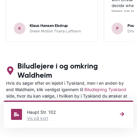
decide wheth
larger car re
Klaus Hansen Ebdrup
Poul 
K
P
Green Motion Tirana Lufthavn
Driva
Biludlejere i og omkring
Waldheim
Hvis du søger efter en lejebil i Tyskland, men i en anden by
end Waldheim, klik venligst igennem til
Biludlejning Tyskland
side, hvor du kan vælge, i hvilken by i Tyskland du ønsker at
leje en bil.
Haupt Str. 102
Vis på kort