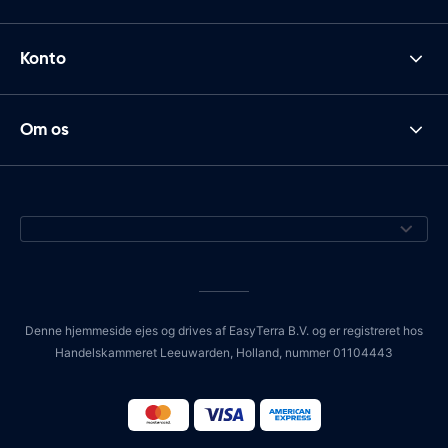
Konto
Om os
Denne hjemmeside ejes og drives af EasyTerra B.V. og er registreret hos
Handelskammeret Leeuwarden, Holland, nummer 01104443