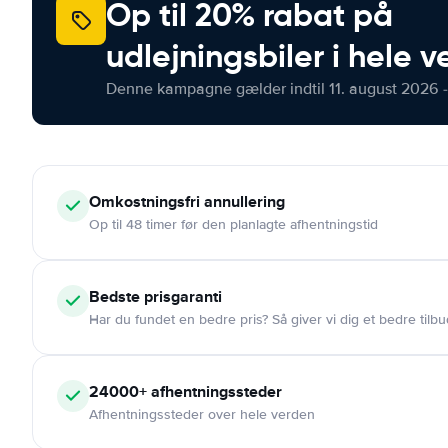
Op til 20% rabat på
udlejningsbiler i hele 
Denne kampagne gælder indtil 11. august 2026 -
Omkostningsfri
annullering
Op til 48 timer før den planlagte afhentningstid
Bedste prisgaranti
Har du fundet en bedre pris? Så giver vi dig et bedre tilbu
24000+
afhentningssteder
Afhentningssteder over hele verden