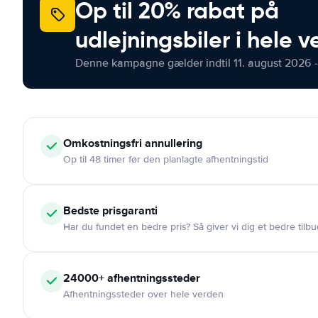
Op til 20% rabat på
udlejningsbiler i hele 
Denne kampagne gælder indtil 11. august 2026 -
Omkostningsfri
annullering
Op til 48 timer før den planlagte afhentningstid
Bedste prisgaranti
Har du fundet en bedre pris? Så giver vi dig et bedre tilbu
24000+
afhentningssteder
Afhentningssteder over hele verden