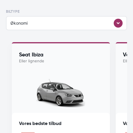
BILTYPE
Økonomi
Seat Ibiza
Vol
Eller lignende
Eller
Vores bedste tilbud
Vore