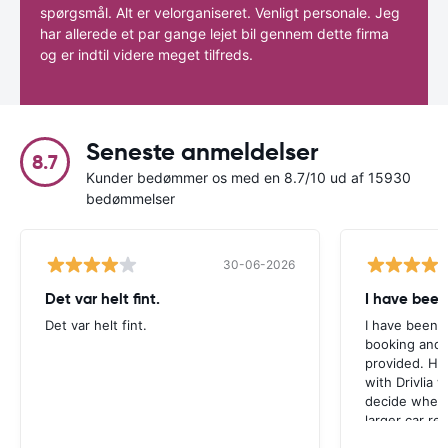
spørgsmål. Alt er velorganiseret. Venligt personale. Jeg
har allerede et par gange lejet bil gennem dette firma
og er indtil videre meget tilfreds.
Seneste anmeldelser
8.7
Kunder bedømmer os med en 8.7/10 ud af 15930
bedømmelser
30-06-2026
Det var helt fint.
I have been
Det var helt fint.
I have been v
booking and 
provided. Ho
with Drivlia 
decide wheth
larger car re