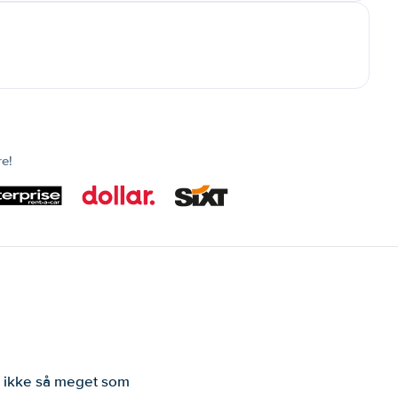
re!
er ikke så meget som