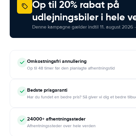
Op til 20% rabat på
udlejningsbiler i hele 
Denne kampagne gælder indtil 11. august 2026 -
Omkostningsfri
annullering
Op til 48 timer før den planlagte afhentningstid
Bedste prisgaranti
Har du fundet en bedre pris? Så giver vi dig et bedre tilbu
24000+
afhentningssteder
Afhentningssteder over hele verden