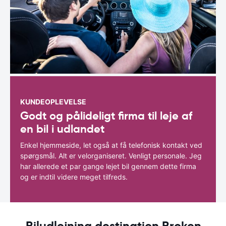
KUNDEOPLEVELSE
Godt og pålideligt firma til leje af
en bil i udlandet
Enkel hjemmeside, let også at få telefonisk kontakt ved
spørgsmål. Alt er velorganiseret. Venligt personale. Jeg
har allerede et par gange lejet bil gennem dette firma
og er indtil videre meget tilfreds.
Biludlejning destination Broken