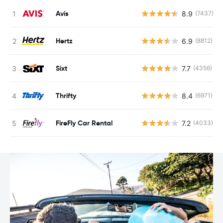
Avis
8.9
(7437)
Hertz
6.9
(8812)
Sixt
7.7
(4356)
Thrifty
8.4
(6971)
FireFly Car Rental
7.2
(4033)