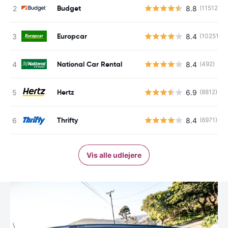
Budget
8.8
(11512)
Europcar
8.4
(10251)
National Car Rental
8.4
(492)
Hertz
6.9
(8812)
Thrifty
8.4
(6971)
Vis alle udlejere