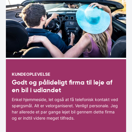
KUNDEOPLEVELSE
Godt og pålideligt firma til leje af
en bil i udlandet
Enkel hjemmeside, let også at få telefonisk kontakt ved
spørgsmål. Alt er velorganiseret. Venligt personale. Jeg
har allerede et par gange lejet bil gennem dette firma
og er indtil videre meget tilfreds.