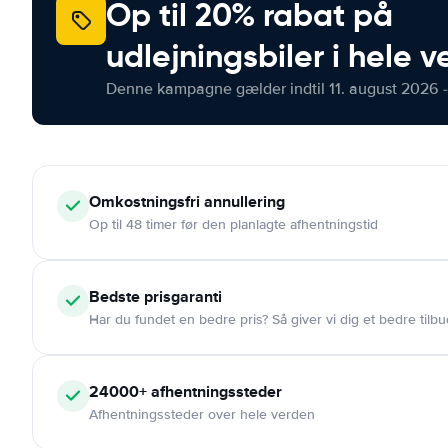
Op til 20% rabat på
udlejningsbiler i hele 
Denne kampagne gælder indtil 11. august 2026 -
Omkostningsfri
annullering
Op til 48 timer før den planlagte afhentningstid
Bedste prisgaranti
Har du fundet en bedre pris? Så giver vi dig et bedre tilbu
24000+
afhentningssteder
Afhentningssteder over hele verden