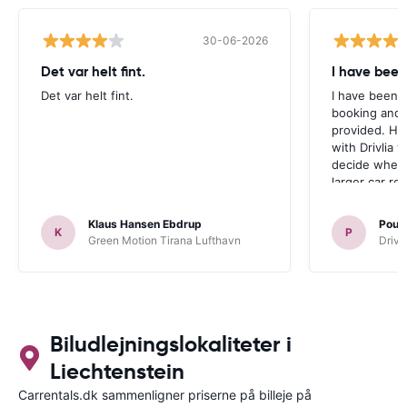
30-06-2026
Det var helt fint.
I have been
Det var helt fint.
I have been v
booking and 
provided. Ho
with Drivlia 
decide wheth
larger car re
Klaus Hansen Ebdrup
Poul 
K
P
Green Motion Tirana Lufthavn
Driva
Biludlejningslokaliteter i
Liechtenstein
Carrentals.dk sammenligner priserne på billeje på