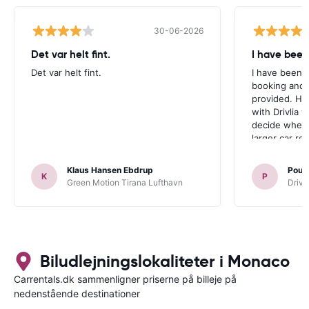
30-06-2026
Det var helt fint.
I have been
Det var helt fint.
I have been v
booking and 
provided. Ho
with Drivlia 
decide wheth
larger car re
Klaus Hansen Ebdrup
Poul 
K
P
Green Motion Tirana Lufthavn
Driva
Biludlejningslokaliteter i Monaco
Carrentals.dk sammenligner priserne på billeje på
nedenstående destinationer