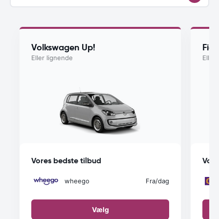
Volkswagen Up!
Fiat
Eller lignende
Eller
Vores bedste tilbud
Vore
wheego
Fra
/dag
Vælg