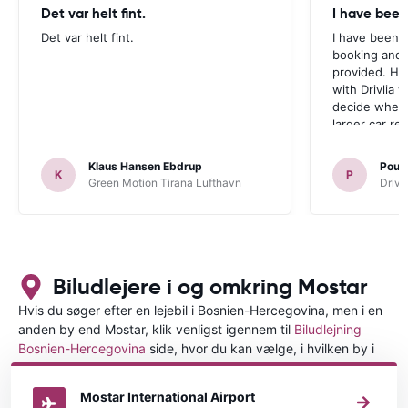
Det var helt fint.
I have been
Det var helt fint.
I have been v
booking and 
provided. Ho
with Drivlia 
decide wheth
larger car re
Klaus Hansen Ebdrup
Poul 
K
P
Green Motion Tirana Lufthavn
Driva
Biludlejere i og omkring Mostar
Hvis du søger efter en lejebil i Bosnien-Hercegovina, men i en
anden by end Mostar, klik venligst igennem til
Biludlejning
Bosnien-Hercegovina
side, hvor du kan vælge, i hvilken by i
Bosnien-Hercegovina du ønsker at leje en bil.
Mostar International Airport