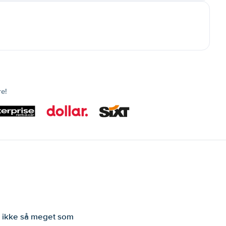
re!
er ikke så meget som