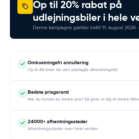
Op til 20% rabat på
udlejningsbiler i hele 
Denne kampagne gælder indtil 11. august 2026 -
Omkostningsfri
annullering
Op til 48 timer før den planlagte afhentningstid
Bedste prisgaranti
Har du fundet en bedre pris? Så giver vi dig et bedre tilbu
24000+
afhentningssteder
Afhentningssteder over hele verden