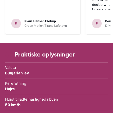
decide wheth
larger car re
Klaus Hansen Ebdrup
Poul 
K
P
Green Motion Tirana Lufthavn
Driva
Praktiske oplysninger
Valuta
Bulgarian lev
Køreretning
Højre
Højst tilladte hastighed i byen
50 km/h