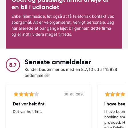
en bil i udlandet
Enkel hjemmeside, let også at få telefonisk kontakt ved
spørgsmål. Alt er velorganiseret. Venligt personale. Jeg
har allerede et par gange lejet bil gennem dette firma
og er indtil videre meget tilfreds.
Seneste anmeldelser
8.7
Kunder bedømmer os med en 8.7/10 ud af 15928
bedømmelser
30-06-2026
Det var helt fint.
I have been
Det var helt fint.
I have been v
booking and 
provided. Ho
with Drivlia 