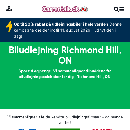
Op til 20% rabat på udlejningsbiler i hele verden
Denne
kampagne gælder indtil 11. august 2026 - udnyt den i
dag!
Biludlejning Richmond Hill,
ON
Spar tid og penge. Vi sammenligner tilbuddene fra
biludlejningsselskaber for dig i Richmond Hill, ON.
Vi sammenligner alle de kendte biludlejningsfirmaer – og mange
andre!