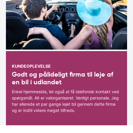
KUNDEOPLEVELSE
Godt og pålideligt firma til leje af
en bil i udlandet
Enkel hjemmeside, let også at få telefonisk kontakt ved
spørgsmål. Alt er velorganiseret. Venligt personale. Jeg
har allerede et par gange lejet bil gennem dette firma
og er indtil videre meget tilfreds.