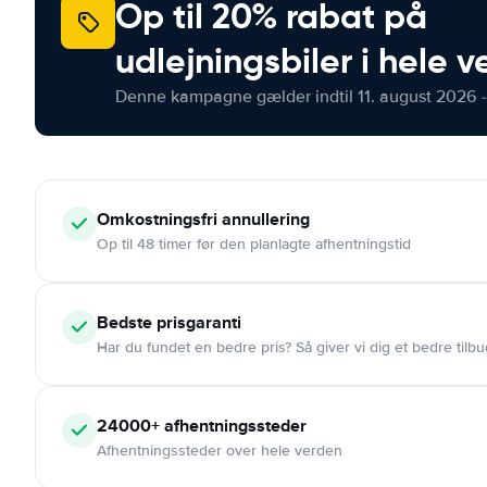
Op til 20% rabat på
udlejningsbiler i hele 
Denne kampagne gælder indtil 11. august 2026 -
Omkostningsfri
annullering
Op til 48 timer før den planlagte afhentningstid
Bedste prisgaranti
Har du fundet en bedre pris? Så giver vi dig et bedre tilbu
24000+
afhentningssteder
Afhentningssteder over hele verden