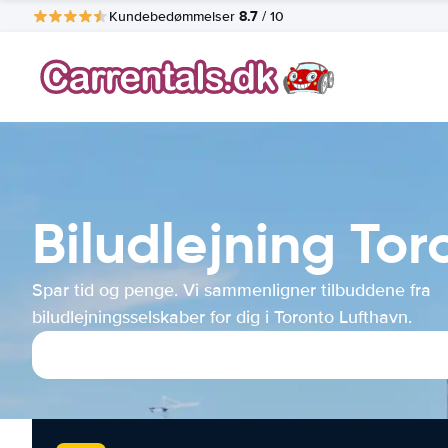
8.7
Kundebedømmelser
/ 10
Biludlejning To
Spar tid og penge. Vi sammenligner tilbuddene fra
biludlejningsselskaber for dig i Toronto Lufthavn.