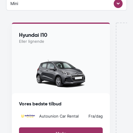
Mini
Hyundai I10
Eller lignende
u
Vores bedste tilbud
Autounion Car Rental
Fra
/dag