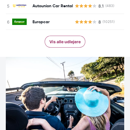
Autounion Car Rental
8.1
(483)
Europcar
8
(10251)
Vis alle udlejere