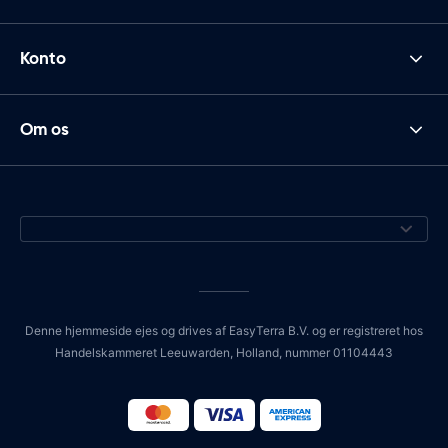
Konto
Om os
Denne hjemmeside ejes og drives af EasyTerra B.V. og er registreret hos
Handelskammeret Leeuwarden, Holland, nummer 01104443