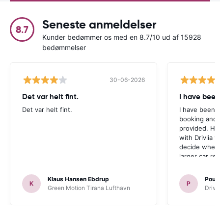
Seneste anmeldelser
8.7
Kunder bedømmer os med en 8.7/10 ud af 15928
bedømmelser
30-06-2026
Det var helt fint.
I have been
Det var helt fint.
I have been v
booking and 
provided. Ho
with Drivlia 
decide wheth
larger car re
Klaus Hansen Ebdrup
Poul 
K
P
Green Motion Tirana Lufthavn
Driva