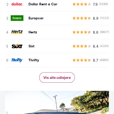
Dollar Rent a Car
7.9
(5286)
Europcar
8.9
(10239)
Hertz
8.6
(8807)
Sixt
8.4
(4354)
Thrifty
8.7
(6965)
Vis alle udlejere