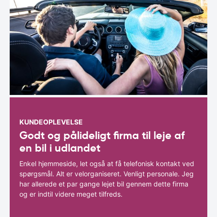
KUNDEOPLEVELSE
Godt og pålideligt firma til leje af
en bil i udlandet
Enkel hjemmeside, let også at få telefonisk kontakt ved
spørgsmål. Alt er velorganiseret. Venligt personale. Jeg
har allerede et par gange lejet bil gennem dette firma
og er indtil videre meget tilfreds.