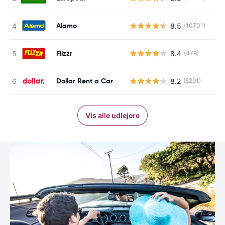
Alamo
8.5
(10701)
Flizzr
8.4
(479)
Dollar Rent a Car
8.2
(5291)
Vis alle udlejere