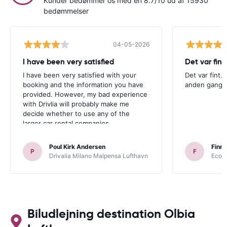
Kunder bedømmer os med en 8.7/10 ud af 15930
bedømmelser
04-05-2026
I have been very satisfied
Det var fint.
I have been very satisfied with your
Det var fint. 
booking and the information you have
anden gang
provided. However, my bad experience
with Drivlia will probably make me
decide whether to use any of the
larger car rental companies.
Poul Kirk Andersen
Finn 
P
F
Drivalia Milano Malpensa Lufthavn
Ecovi
Biludlejning destination Olbia