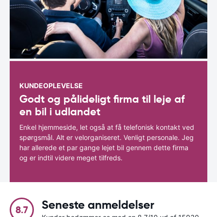
KUNDEOPLEVELSE
Godt og pålideligt firma til leje af
en bil i udlandet
Enkel hjemmeside, let også at få telefonisk kontakt ved
spørgsmål. Alt er velorganiseret. Venligt personale. Jeg
har allerede et par gange lejet bil gennem dette firma
og er indtil videre meget tilfreds.
Seneste anmeldelser
8.7