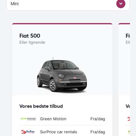
Mini
Fiat 500
Fia
Eller lignende
Eller
Vores bedste tilbud
Vore
Green Motion
Fra
/dag
SurPrice car rentals
Fra
/dag