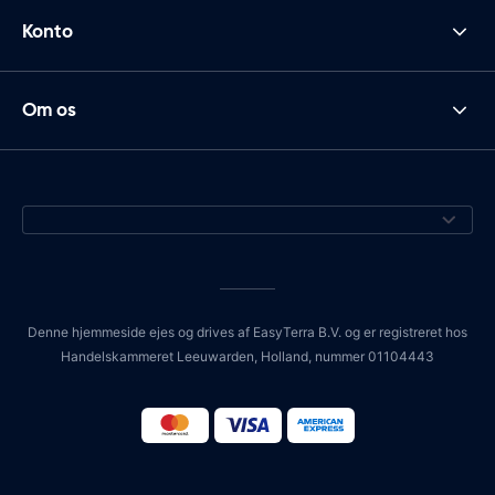
Konto
Om os
Denne hjemmeside ejes og drives af EasyTerra B.V. og er registreret hos
Handelskammeret Leeuwarden, Holland, nummer 01104443