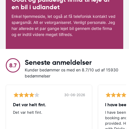
en bil i udlandet
Enkel hjemmeside, let også at få telefonisk kontakt ved
spørgsmål. Alt er velorganiseret. Venligt personale. Jeg
har allerede et par gange lejet bil gennem dette firma
og er indtil videre meget tilfreds.
Seneste anmeldelser
8.7
Kunder bedømmer os med en 8.7/10 ud af 15930
bedømmelser
30-06-2026
Det var helt fint.
I have been
Det var helt fint.
I have been v
booking and 
provided. Ho
with Drivlia 