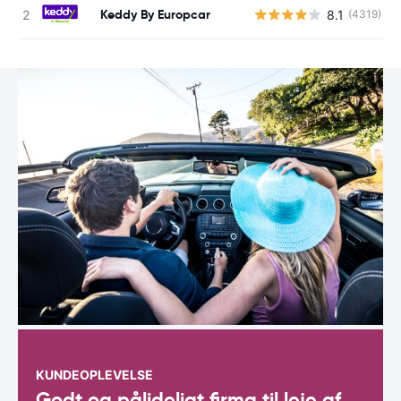
Keddy By Europcar
8.1
(4319)
KUNDEOPLEVELSE
Godt og pålideligt firma til leje af