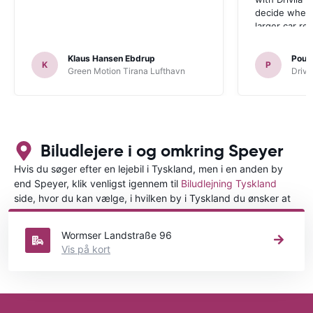
decide wheth
larger car re
Klaus Hansen Ebdrup
Poul 
K
P
Green Motion Tirana Lufthavn
Driva
Biludlejere i og omkring Speyer
Hvis du søger efter en lejebil i Tyskland, men i en anden by
end Speyer, klik venligst igennem til
Biludlejning Tyskland
side, hvor du kan vælge, i hvilken by i Tyskland du ønsker at
leje en bil.
Wormser Landstraße 96
Vis på kort