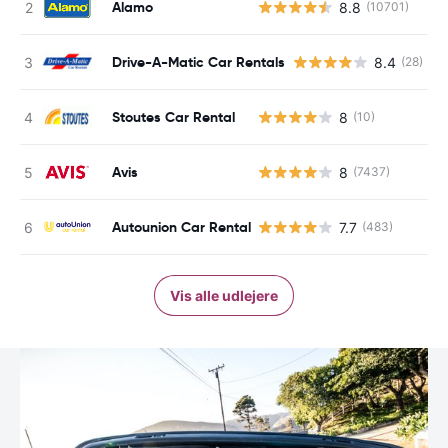
Alamo
8.8
(10701)
Drive-A-Matic Car Rentals
8.4
(28)
Stoutes Car Rental
8
(10)
Avis
8
(7437)
Autounion Car Rental
7.7
(483)
Vis alle udlejere