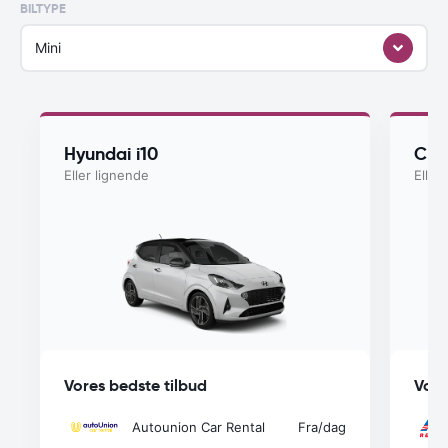
BILTYPE
Mini
Hyundai i10
Che
Eller lignende
Eller
Vores bedste tilbud
Vore
Autounion Car Rental
Fra
/dag