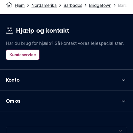
Hjem
Nordamerika
Barbados
Bridgetown
Barbad
Hjælp og kontakt
Har du brug for hjælp? Så kontakt vores lejespecialister.
Kundeservice
Konto
Om os