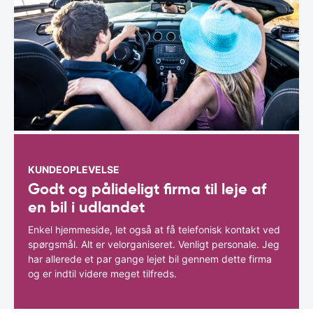
KUNDEOPLEVELSE
Godt og pålideligt firma til leje af
en bil i udlandet
Enkel hjemmeside, let også at få telefonisk kontakt ved
spørgsmål. Alt er velorganiseret. Venligt personale. Jeg
har allerede et par gange lejet bil gennem dette firma
og er indtil videre meget tilfreds.